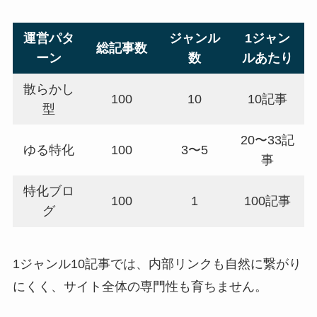
運営パタ
ジャンル
1ジャン
総記事数
ーン
数
ルあたり
散らかし
100
10
10記事
型
20〜33記
ゆる特化
100
3〜5
事
特化ブロ
100
1
100記事
グ
1ジャンル10記事では、内部リンクも自然に繋がり
にくく、サイト全体の専門性も育ちません。