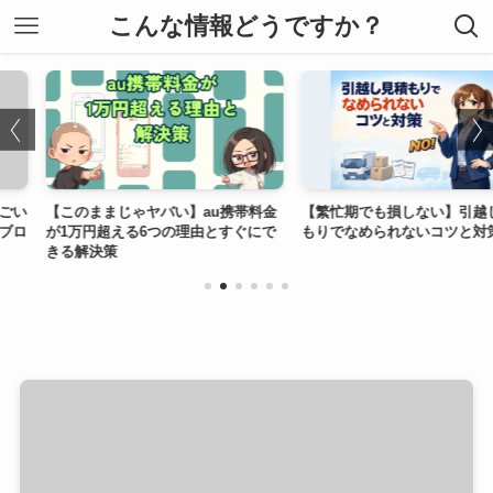
こんな情報どうですか？
バい】au携帯料金
【繁忙期でも損しない】引越し見積
【使わない理由
つの理由とすぐにで
もりでなめられないコツと対策
の出品から集荷